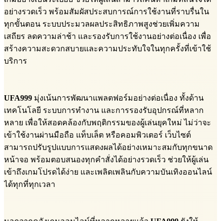
อย่างรวดเร็ว พร้อมสัมผัสประสบการณ์การใช้งานที่ราบรื่นใน
ทุกขั้นตอน ระบบประมวลผลประสิทธิภาพสูงช่วยเพิ่มความ
เสถียร ลดความล่าช้า และรองรับการใช้งานอย่างต่อเนื่อง เพื่อ
สร้างความสะดวกสบายและความประทับใจในทุกครั้งที่เข้าใช้
บริการ
UFA999
มุ่งเน้นการพัฒนาแพลตฟอร์มอย่างต่อเนื่อง ทั้งด้าน
เทคโนโลยี ระบบการทำงาน และการรองรับอุปกรณ์ที่หลาก
หลาย เพื่อให้สอดคล้องกับพฤติกรรมของผู้เล่นยุคใหม่ ไม่ว่าจะ
เข้าใช้งานผ่านมือถือ แท็บเล็ต หรือคอมพิวเตอร์ เว็บไซต์
สามารถปรับรูปแบบการแสดงผลได้อย่างเหมาะสมกับทุกขนาด
หน้าจอ พร้อมตอบสนองทุกคำสั่งได้อย่างรวดเร็ว ช่วยให้ผู้เล่น
เข้าถึงเกมโปรดได้ง่าย และเพลิดเพลินกับความบันเทิงออนไลน์
ได้ทุกที่ทุกเวลา