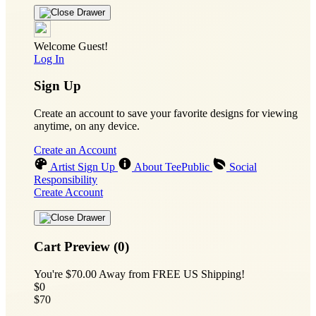
Welcome Guest!
Log In
Sign Up
Create an account to save your favorite designs for viewing
anytime, on any device.
Create an Account
Artist Sign Up
About TeePublic
Social
Responsibility
Create Account
Cart Preview (0)
You're
$70.00
Away from
FREE US Shipping!
$0
$70