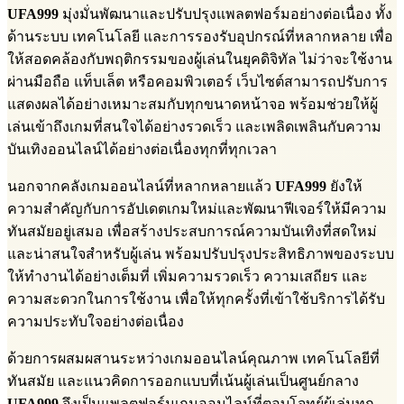
UFA999
มุ่งมั่นพัฒนาและปรับปรุงแพลตฟอร์มอย่างต่อเนื่อง ทั้ง
ด้านระบบ เทคโนโลยี และการรองรับอุปกรณ์ที่หลากหลาย เพื่อ
ให้สอดคล้องกับพฤติกรรมของผู้เล่นในยุคดิจิทัล ไม่ว่าจะใช้งาน
ผ่านมือถือ แท็บเล็ต หรือคอมพิวเตอร์ เว็บไซต์สามารถปรับการ
แสดงผลได้อย่างเหมาะสมกับทุกขนาดหน้าจอ พร้อมช่วยให้ผู้
เล่นเข้าถึงเกมที่สนใจได้อย่างรวดเร็ว และเพลิดเพลินกับความ
บันเทิงออนไลน์ได้อย่างต่อเนื่องทุกที่ทุกเวลา
นอกจากคลังเกมออนไลน์ที่หลากหลายแล้ว
UFA999
ยังให้
ความสำคัญกับการอัปเดตเกมใหม่และพัฒนาฟีเจอร์ให้มีความ
ทันสมัยอยู่เสมอ เพื่อสร้างประสบการณ์ความบันเทิงที่สดใหม่
และน่าสนใจสำหรับผู้เล่น พร้อมปรับปรุงประสิทธิภาพของระบบ
ให้ทำงานได้อย่างเต็มที่ เพิ่มความรวดเร็ว ความเสถียร และ
ความสะดวกในการใช้งาน เพื่อให้ทุกครั้งที่เข้าใช้บริการได้รับ
ความประทับใจอย่างต่อเนื่อง
ด้วยการผสมผสานระหว่างเกมออนไลน์คุณภาพ เทคโนโลยีที่
ทันสมัย และแนวคิดการออกแบบที่เน้นผู้เล่นเป็นศูนย์กลาง
UFA999
จึงเป็นแพลตฟอร์มเกมออนไลน์ที่ตอบโจทย์ผู้เล่นทุก