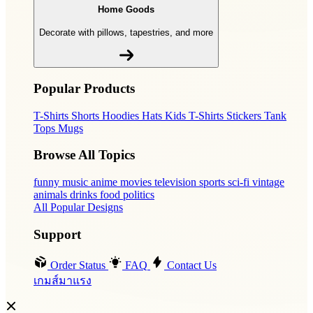
Home Goods
Decorate with pillows, tapestries, and more
Popular Products
T-Shirts
Shorts
Hoodies
Hats
Kids T-Shirts
Stickers
Tank
Tops
Mugs
Browse All Topics
funny
music
anime
movies
television
sports
sci-fi
vintage
animals
drinks
food
politics
All Popular Designs
Support
Order Status
FAQ
Contact Us
เกมส์มาแรง