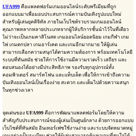
UFA999
คือแพลตฟอร์มเกมออนไลน์ระดับพรีเมียมที่ถูก
ออกแบบมาเพื่อมอบประสบการณ์ความบันเทิงรูปแบบใหม่
สำหรับผู้เล่นยุคดิจิทัล ภายในเว็บไซต์รวบรวมเกมออนไลน์
คุณภาพหลากหลายประเภทจากผู้ให้บริการชั้นนำไว้ในที่เดียว
ไม่ว่าจะเป็นเกมคาสิโนสด เกมออนไลน์ยอดนิยม เกมกีฬา เกม
ไพ่ เกมตกปลา เกมอาร์เคด และเกมอีกมากมาย ให้ผู้เล่น
สามารถเลือกความสนุกได้ตามความต้องการ พร้อมเทคโนโลยี
ระบบที่ทันสมัย ช่วยให้การใช้งานมีความรวดเร็ว เสถียร และ
ตอบสนองได้อย่างมีประสิทธิภาพ รองรับทุกอุปกรณ์ทั้ง
คอมพิวเตอร์ สมาร์ทโฟน และแท็บเล็ต เพื่อให้การเข้าถึงความ
บันเทิงออนไลน์เป็นเรื่องง่าย สะดวก และเต็มไปด้วยความสนุก
ในทุกช่วงเวลา
จุดเด่นของ
UFA999
คือการพัฒนาแพลตฟอร์มโดยให้ความ
สำคัญกับประสบการณ์ของผู้เล่นเป็นศูนย์กลาง ด้วยการออกแบบ
เว็บไซต์ที่ทันสมัย อินเทอร์เฟซใช้งานง่าย และระบบจัดหมวดหมู่
เกมอย่างเป็นระเบียบ ช่วยให้ผู้เล่นสามารถค้นหาเกมที่สนใจได้