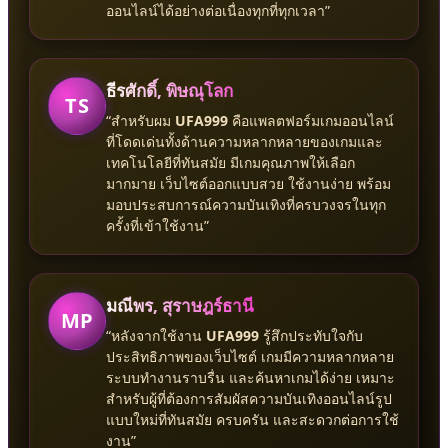
ออนไลน์ได้อย่างต่อเนื่องทุกที่ทุกเวลา”
ธีรศักดิ์, พิษณุโลก
TS
“สำหรับผม
UFA999
คือแพลตฟอร์มเกมออนไลน์
ที่โดดเด่นทั้งด้านความหลากหลายของเกมและ
เทคโนโลยีที่ทันสมัย มีเกมคุณภาพให้เลือก
มากมาย เว็บไซต์ออกแบบสวย ใช้งานง่าย พร้อม
มอบประสบการณ์ความบันเทิงที่ครบวงจรในทุก
ครั้งที่เข้าใช้งาน”
มณีพร, สุราษฎร์ธานี
MP
“หลังจากใช้งาน
UFA999
รู้สึกประทับใจกับ
ประสิทธิภาพของเว็บไซต์ เกมมีความหลากหลาย
ระบบทำงานราบรื่น และค้นหาเกมได้ง่าย เหมาะ
สำหรับผู้ที่ต้องการสัมผัสความบันเทิงออนไลน์รูป
แบบใหม่ที่ทันสมัย ครบครัน และสะดวกต่อการใช้
งาน”