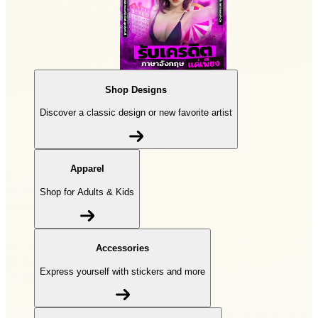
Shop Designs
Discover a classic design or new favorite artist
Apparel
Shop for Adults & Kids
Accessories
Express yourself with stickers and more