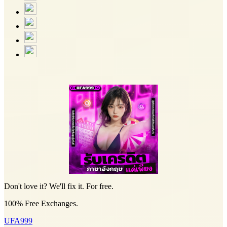
Don't love it? We'll fix it. For free.
100% Free Exchanges.
UFA999