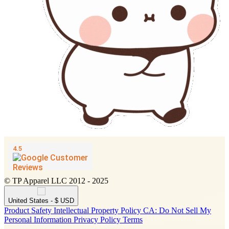
© TP Apparel LLC 2012 - 2025
United States - $ USD
Product Safety
Intellectual Property Policy
CA: Do Not Sell My
Personal Information
Privacy Policy
Terms