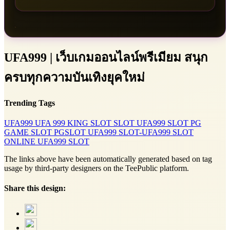
UFA999 | เว็บเกมออนไลน์พรีเมียม สนุก
ครบทุกความบันเทิงยุคใหม่
Trending Tags
UFA999
UFA 999
KING SLOT
SLOT UFA999
SLOT PG
GAME SLOT
PGSLOT
UFA999
SLOT-UFA999
SLOT
ONLINE
UFA999 SLOT
The links above have been automatically generated based on tag
usage by third-party designers on the TeePublic platform.
Share this design: