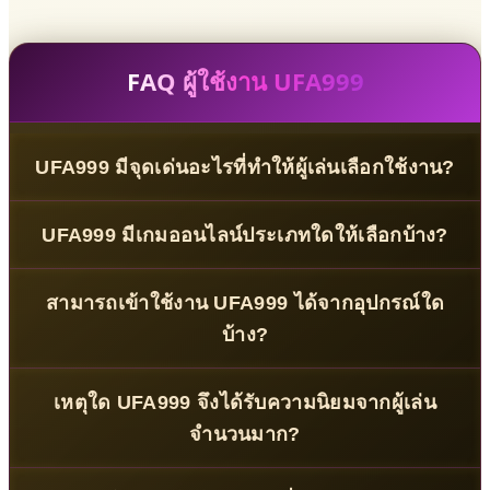
FAQ ผู้ใช้งาน UFA999
UFA999 มีจุดเด่นอะไรที่ทำให้ผู้เล่นเลือกใช้งาน?
UFA999
เป็นแพลตฟอร์มเกมออนไลน์ระดับพรีเมียมที่รวบรวมเกม
UFA999 มีเกมออนไลน์ประเภทใดให้เลือกบ้าง?
คุณภาพจากผู้ให้บริการชั้นนำไว้ในเว็บไซต์เดียว ครอบคลุมทั้งคาสิ
โนสด เกมออนไลน์ยอดนิยม กีฬาออนไลน์ เกมไพ่ เกมตกปลา และ
UFA999
รวบรวมเกมออนไลน์หลากหลายหมวดหมู่จากผู้พัฒนาชั้น
เกมอาร์เคด พร้อมระบบที่รวดเร็ว เสถียร ใช้งานง่าย และรองรับทุก
สามารถเข้าใช้งาน UFA999 ได้จากอุปกรณ์ใด
นำระดับสากล ไม่ว่าจะเป็นคาสิโนสด เกมออนไลน์ยอดนิยม กีฬา
อุปกรณ์ เพื่อมอบประสบการณ์ความบันเทิงที่ลื่นไหลในทุกช่วงเวลา
ออนไลน์ เกมไพ่ เกมตกปลา เกมอาร์เคด และเกมอีกมากมาย พร้อม
บ้าง?
อัปเดตเกมใหม่อย่างต่อเนื่อง เพื่อเพิ่มความหลากหลายและตอบ
UFA999
รองรับการใช้งานผ่านสมาร์ทโฟน แท็บเล็ต และ
โจทย์ผู้เล่นทุกสไตล์
เหตุใด UFA999 จึงได้รับความนิยมจากผู้เล่น
คอมพิวเตอร์ทุกระบบ เว็บไซต์ได้รับการออกแบบให้แสดงผลได้
อย่างสมบูรณ์บนทุกขนาดหน้าจอ พร้อมระบบที่ตอบสนองรวดเร็ว
จำนวนมาก?
ช่วยให้เข้าถึงเกมโปรดได้ง่าย ทุกที่ทุกเวลา
ผู้เล่นจำนวนมากเลือก
UFA999
เพราะมีเกมออนไลน์คุณภาพให้