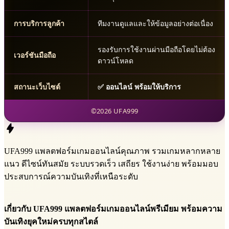
การบริการลูกค้า
ทีมงานดูแลและให้ข้อมูลอย่างต่อเนื่อง
รองรับการใช้งานผ่านมือถือโดยไม่ต้อง
เวอร์ชันมือถือ
ดาวน์โหลด
สถานะเว็บไซต์
✅ ออนไลน์ พร้อมให้บริการ
©2026 UFA999
UFA999 แพลตฟอร์มเกมออนไลน์คุณภาพ รวมเกมหลากหลาย
แนว ดีไซน์ทันสมัย ระบบรวดเร็ว เสถียร ใช้งานง่าย พร้อมมอบ
ประสบการณ์ความบันเทิงที่เหนือระดับ
เกี่ยวกับ UFA999 แพลตฟอร์มเกมออนไลน์พรีเมียม พร้อมความ
บันเทิงยุคใหม่ครบทุกสไตล์